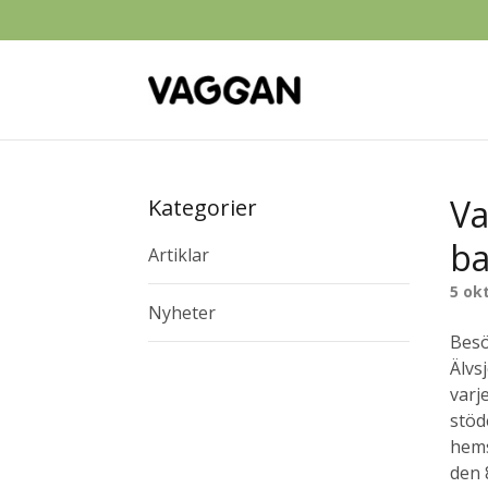
Va
Kategorier
ba
Artiklar
5 ok
Nyheter
Besö
Älvs
varj
stöd
hem
den 