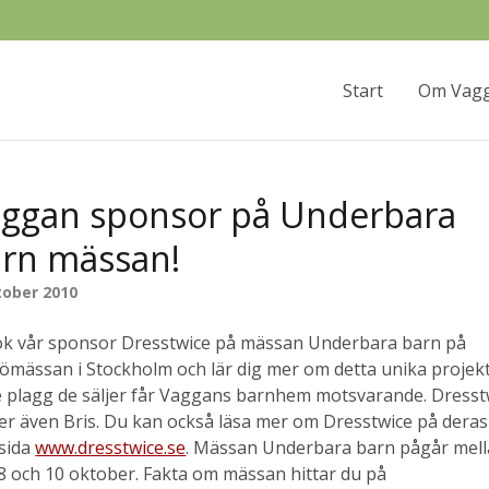
Start
Om Vag
ggan sponsor på Underbara
rn mässan!
tober 2010
k vår sponsor Dresstwice på mässan Underbara barn på
jömässan i Stockholm och lär dig mer om detta unika projekt
e plagg de säljer får Vaggans barnhem motsvarande. Dresst
er även Bris. Du kan också läsa mer om Dresstwice på deras
sida
www.dresstwice.se
. Mässan Underbara barn pågår mel
8 och 10 oktober. Fakta om mässan hittar du på