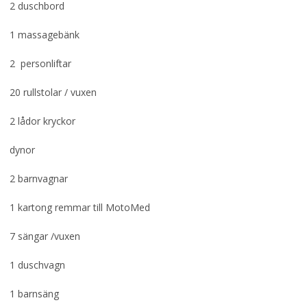
2 duschbord
1 massagebänk
2 personliftar
20 rullstolar / vuxen
2 lådor kryckor
dynor
2 barnvagnar
1 kartong remmar till MotoMed
7 sängar /vuxen
1 duschvagn
1 barnsäng