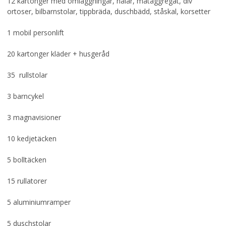
12 kartonger med omläggningar, nålar, mataggregat, div
ortoser, bilbarnstolar, tippbräda, duschbädd, ståskal, korsetter
1 mobil personlift
20 kartonger kläder + husgeråd
35 rullstolar
3 barncykel
3 magnavisioner
10 kedjetäcken
5 bolltäcken
15 rullatorer
5 aluminiumramper
5 duschstolar