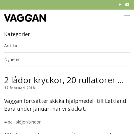
M
Start
Kategorier
Artiklar
Om Vaggan
Nyheter
Partners
Nyheter
2 lådor kryckor, 20 rullatorer …
Kontakt
17 februari 2018
Vaggan fortsätter skicka hjälpmedel till Lettland.
Bara under januari har vi skickat:
4 pall blöjor/bindor