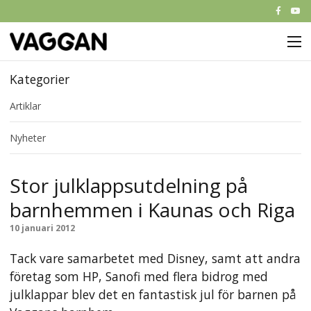
M
Start
Kategorier
Artiklar
Om Vaggan
Nyheter
Partners
Nyheter
Stor julklappsutdelning på
barnhemmen i Kaunas och Riga
Kontakt
10 januari 2012
Tack vare samarbetet med Disney, samt att andra
företag som HP, Sanofi med flera bidrog med
julklappar blev det en fantastisk jul för barnen på