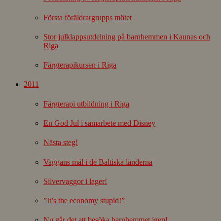
Första föräldrargrupps mötet
Stor julklappsutdelning på barnhemmen i Kaunas och
Riga
Färgterapikursen i Riga
2011
Färgterapi utbildning i Riga
En God Jul i samarbete med Disney
Nästa steg!
Vaggans mål i de Baltiska länderna
Silvervaggor i lager!
”It’s the economy stupid!”
Nu går det att besöka barnhemmet igen!