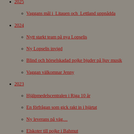
2025
Vaggans mål i Litauen och Lettland uppnådda
2024
Nytt starkt team på nya Lopselis
Ny Lopselis invigd
Blind och hörselskadad pojke bjuder på ljuv musik
Vaggan välkomnar Jenny
2023
Hjälpmedelscentralen i Riga 10 år
En förfrågan som gick rakt in i hjärtat
Ny leverans på väg…
Elskoter till pojke i Bahmut