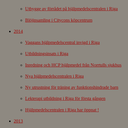
Utbygge av förrådet på hjälpmedelscentralen i Riga
Blöjinsamling i Citycons köpcentrum
2014
Vaggans hjälpmedelscentral invigd i Riga
Utbildningsinsats i Riga
Inredning och HCP hjälpmedel från Norrtulls sjukhus
Nya hjälpmedelscentralen i Riga
Ny utrustning för träning av funktionshindrade barn
Lekterapi utbildning i Riga för första gången
Hjälpmedelscentralen i Riga har öppnat !
2013