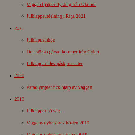
Vaggan hjälper flykting från Ukraina
Julklappsutdelning i Riga 2021
2021
Julklappsinköp
Den största gåvan kommer från Colart
Julklappar blev påskpresenter
2020
Paraolympier fick hjälp av Vaggan
2019
Julklappar på väg…
Vaggans nyhetsbrev hösten 2019
Vaggans nyhetsbrev våren 2019