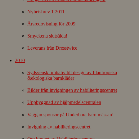
Nyhetsbrev 1 2011
Årsredovisning för 2009
Smyckena slutsålda!
Leverans från Dresstwice
2010
Sydsvenskt initiativ till design av filantropiska
&ekologiska barnkläder
Bilder från invigningen av habiliteringscentret
Uppbyggnad av hjälpmedelscentralen
Vaggan sponsor på Underbara barn mässan!
Invigning av habiliteringscentret
Om bygget av Habiliteringscentret