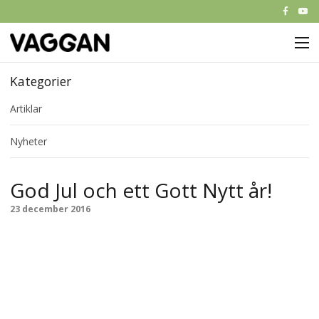
M
Start
Kategorier
Artiklar
Om Vaggan
Nyheter
Partners
Nyheter
God Jul och ett Gott Nytt år!
Kontakt
23 december 2016