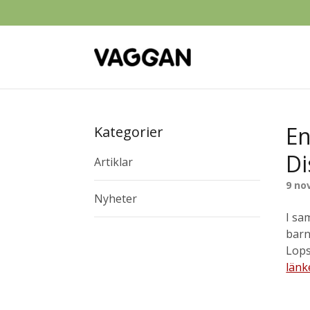
En
Kategorier
Di
Artiklar
9 no
Nyheter
I sa
barn
Lops
länk