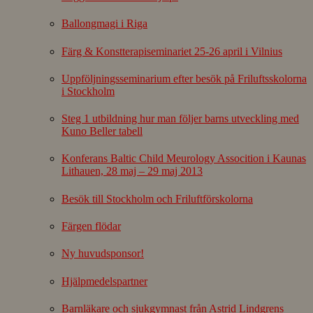
Ballongmagi i Riga
Färg & Konstterapiseminariet 25-26 april i Vilnius
Uppföljningsseminarium efter besök på Friluftsskolorna
i Stockholm
Steg 1 utbildning hur man följer barns utveckling med
Kuno Beller tabell
Konferans Baltic Child Meurology Assocition i Kaunas
Lithauen, 28 maj – 29 maj 2013
Besök till Stockholm och Friluftförskolorna
Färgen flödar
Ny huvudsponsor!
Hjälpmedelspartner
Barnläkare och sjukgymnast från Astrid Lindgrens