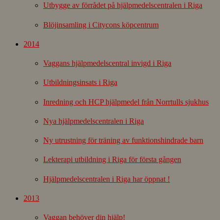
Utbygge av förrådet på hjälpmedelscentralen i Riga
Blöjinsamling i Citycons köpcentrum
2014
Vaggans hjälpmedelscentral invigd i Riga
Utbildningsinsats i Riga
Inredning och HCP hjälpmedel från Norrtulls sjukhus
Nya hjälpmedelscentralen i Riga
Ny utrustning för träning av funktionshindrade barn
Lekterapi utbildning i Riga för första gången
Hjälpmedelscentralen i Riga har öppnat !
2013
Vaggan behöver din hjälp!