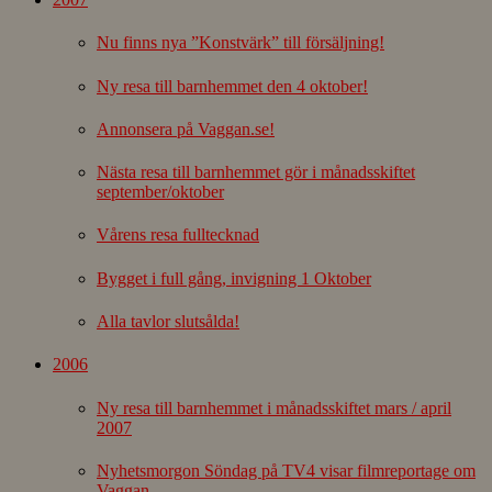
Nu finns nya ”Konstvärk” till försäljning!
Ny resa till barnhemmet den 4 oktober!
Annonsera på Vaggan.se!
Nästa resa till barnhemmet gör i månadsskiftet
september/oktober
Vårens resa fulltecknad
Bygget i full gång, invigning 1 Oktober
Alla tavlor slutsålda!
2006
Ny resa till barnhemmet i månadsskiftet mars / april
2007
Nyhetsmorgon Söndag på TV4 visar filmreportage om
Vaggan