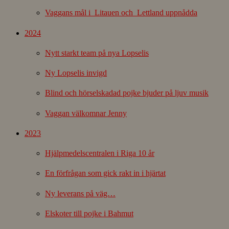
Vaggans mål i Litauen och Lettland uppnådda
2024
Nytt starkt team på nya Lopselis
Ny Lopselis invigd
Blind och hörselskadad pojke bjuder på ljuv musik
Vaggan välkomnar Jenny
2023
Hjälpmedelscentralen i Riga 10 år
En förfrågan som gick rakt in i hjärtat
Ny leverans på väg…
Elskoter till pojke i Bahmut