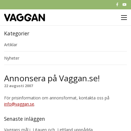
M
Start
Kategorier
Artiklar
Om Vaggan
Nyheter
Partners
Nyheter
Annonsera på Vaggan.se!
Kontakt
22 augusti 2007
För prisinformation om annonsformat, kontakta oss på
info@vaggan.se
.
Senaste inläggen
Vaggans mål i Litauen och Lettland uppnådda